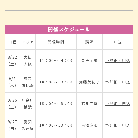
開催スケジュール
日程
エリア
開催時間
講師
申込
8/22
大阪
11：00～14：00
金子至誠
⇒詳細・申込
（土）
大阪
9/3
東京
10：00～13：00
齋藤美紀子
⇒詳細・申込
（木）
恵比寿
9/26
神奈川
15：00～18：00
石井完厚
⇒詳細・申込
（土）
横浜
9/27
愛知
10：00～13：00
古澤麻衣
⇒詳細・申込
（日）
名古屋