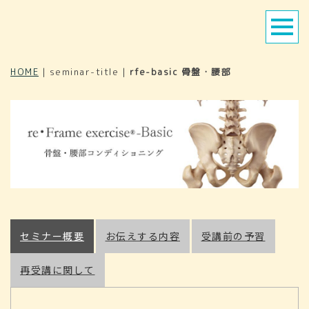
HOME
| seminar-title |
rfe-basic 骨盤・腰部
セミナー概要
お伝えする内容
受講前の予習
再受講に関して