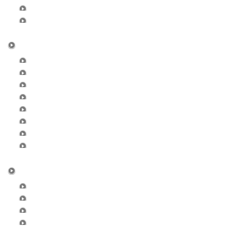
マイアカウント
お問合せ
Seminar
受講の順番
セミナ-日程一覧
オンライン決済
認定試験申込フォーム
セミナー開催申請
セミナー受講履歴の確認
エクササイズ動画
CompressionBand
Member
rfca代表
認定講師
認定マスターSP
認定スペシャリスト