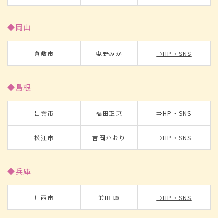
◆岡山
倉敷市
曳野みか
⇒HP・SNS
◆島根
出雲市
福田正恵
⇒HP・SNS
松江市
吉岡かおり
⇒HP・SNS
◆兵庫
川西市
兼田 瞳
⇒HP・SNS