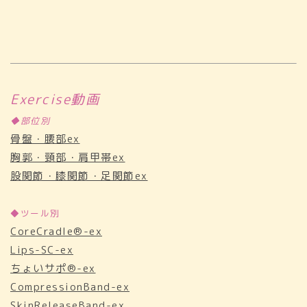
Exercise動画
◆部位別
骨盤・腰部ex
胸郭・頸部・肩甲帯ex
股関節・膝関節・足関節ex
◆ツール別
CoreCradle®-ex
Lips-SC-ex
ちょいサポ®-ex
CompressionBand-ex
SkinReleaseBand-ex