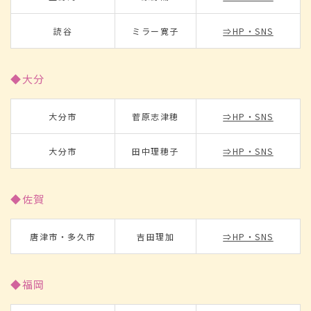
読谷
ミラー寛子
⇒HP・SNS
◆大分
大分市
菅原志津穂
⇒HP・SNS
大分市
田中理穂子
⇒HP・SNS
◆佐賀
唐津市・多久市
吉田理加
⇒HP・SNS
◆福岡