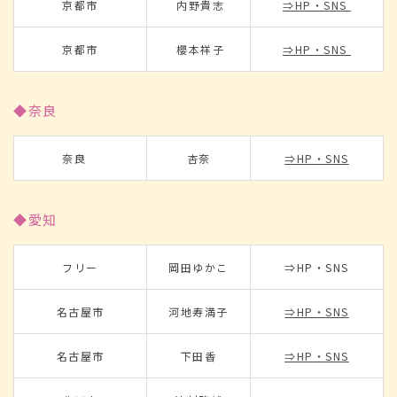
京都市
内野貴志
⇒HP・SNS
京都市
櫻本祥子
⇒HP・SNS
◆奈良
奈良
杏奈
⇒HP・SNS
◆愛知
フリー
岡田ゆかこ
⇒HP・SNS
名古屋市
河地寿満子
⇒HP・SNS
名古屋市
下田香
⇒HP・SNS