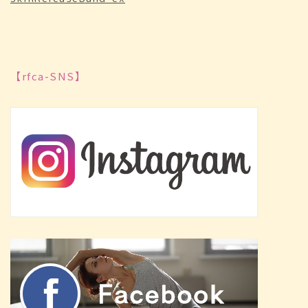
【rfca-SNS】