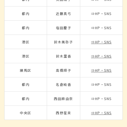
都内
近藤真弓
⇒HP・SNS
都内
塩田慶子
⇒HP・SNS
港区
鈴木美弥子
⇒HP・SNS
港区
鈴木里香
⇒HP・SNS
練馬区
高橋順子
⇒HP・SNS
都内
名倉純香
⇒HP・SNS
都内
西田麻由奈
⇒HP・SNS
中央区
西野星来
⇒HP・SNS