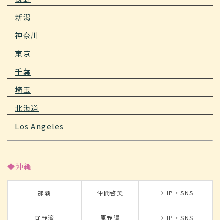
新潟
神奈川
東京
千葉
埼玉
北海道
Los Angeles
◆沖縄
那覇
仲間啓美
⇒HP・SNS
宜野湾
原野陽
⇒HP・SNS