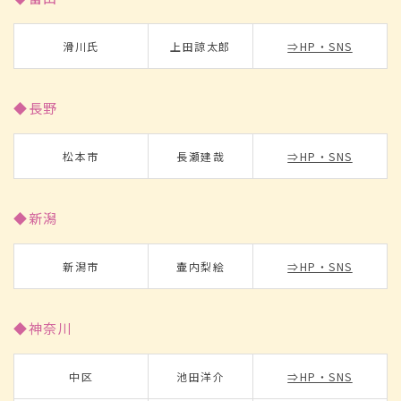
滑川氏
上田諒太郎
⇒HP・SNS
◆長野
松本市
長瀬建哉
⇒HP・SNS
◆新潟
新潟市
壷内梨絵
⇒HP・SNS
◆神奈川
中区
池田洋介
⇒HP・SNS