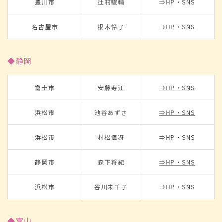
豊川市
辻村駿輔
⇒HP・SNS
名古屋市
根木怜子
⇒HP・SNS
◆静岡
富士市
安藤寿江
⇒HP・SNS
浜松市
池谷あずさ
⇒HP・SNS
浜松市
村松値冴
⇒HP・SNS
静岡市
森下将紀
⇒HP・SNS
浜松市
谷川未千子
⇒HP・SNS
◆富山