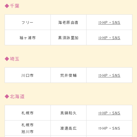
◆千葉
フリー
海老原由喜
⇒HP・SNS
袖ヶ浦市
黒須詠里加
⇒HP・SNS
◆埼玉
川口市
荒井俊輔
⇒HP・SNS
◆北海道
札幌市
真鍋和久
⇒HP・SNS
札幌市
渡邊高広
⇒HP・SNS
旭川市