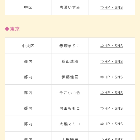
中区
古瀬いずみ
⇒HP・SNS
◆東京
中央区
赤塚まりこ
⇒HP・SNS
都内
秋山瑞穂
⇒HP・SNS
都内
伊藤健吾
⇒HP・SNS
都内
今井小百合
⇒HP・SNS
都内
内田ももこ
⇒HP・SNS
都内
大熊マリコ
⇒HP・SNS
都内
太田陽子
⇒HP・SNS