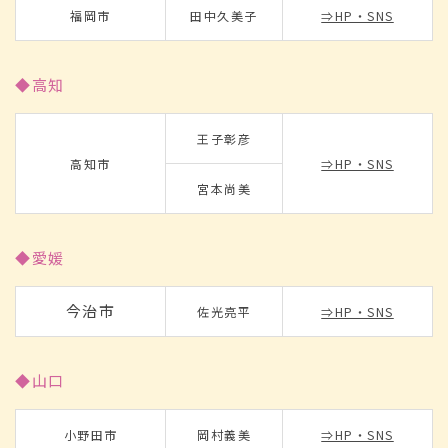
福岡市
田中久美子
⇒HP・SNS
◆高知
王子彰彦
高知市
⇒HP・SNS
宮本尚美
◆愛媛
今治市
佐光亮平
⇒HP・SNS
◆山口
小野田市
岡村義美
⇒HP・SNS