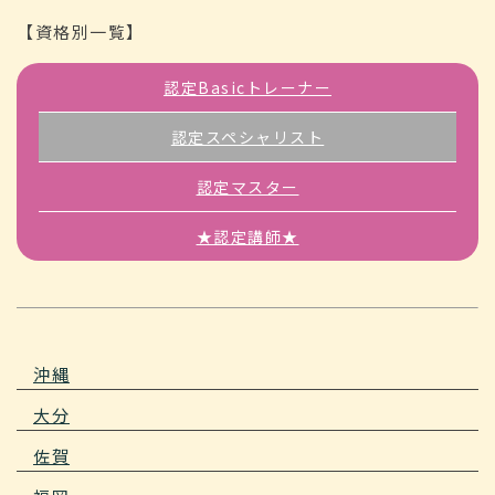
【資格別一覧】
認定Basicトレーナー
認定スペシャリスト
認定マスター
★認定講師★
沖縄
大分
佐賀