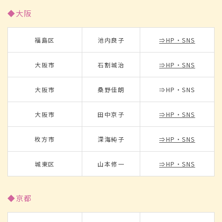
◆大阪
福島区
池内良子
⇒HP・SNS
大阪市
石割城治
⇒HP・SNS
大阪市
桑野佳朗
⇒HP・SNS
大阪市
田中京子
⇒HP・SNS
枚方市
深海純子
⇒HP・SNS
城東区
山本修一
⇒HP・SNS
◆京都